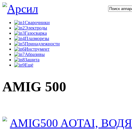
Сварочники
Электроды
Газосварка
Плазморезы
Принадлежности
Инструмент
Абразивы
Защита
Ещё
AMIG 500