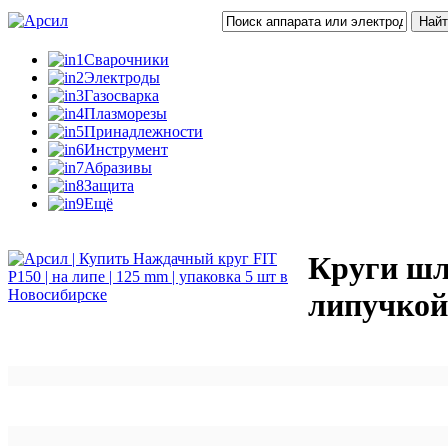
Сварочники
Электроды
Газосварка
Плазморезы
Принадлежности
Инструмент
Абразивы
Защита
Ещё
Круги шл
липучкой 